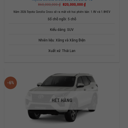
Giá
Giá
860,000,000
₫
820,000,000
₫
gốc
hiện
là:
tại
Năm 2026 Toyota Corolla Cross sẽ ra mắt với hai phiên bản: 1.8V và 1.8HEV
860,000,000 ₫.
là:
Số chỗ ngồi: 5 chỗ
820,000,000 ₫.
Kiểu dáng: SUV
Nhiên liệu: Xăng và Xăng Điện
Xuất xứ: Thái Lan
-6%
HẾT HÀNG