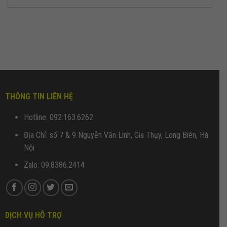
THÔNG TIN LIÊN HỆ
Hotline: 092.163.6262
Địa Chỉ: số 7 & 9 Nguyễn Văn Linh, Gia Thụy, Long Biên, Hà
Nội
Zalo: 09.8386.2414
DỊCH VỤ HỖ TRỢ