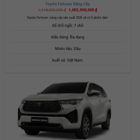
Toyota Fortuner Nâng Cấp
Giá
Giá
1,118,000,000
₫
1,055,000,000
₫
gốc
hiện
là:
tại
Toyota Fortuner nâng cấp sản xuất 2025 sẽ có 5 phiên bản:
1,118,000,000 ₫.
là:
Số chỗ ngồi: 7 chỗ
1,055,000,000 ₫.
Kiểu dáng: Đa dụng
Nhiên liệu: Dầu
Xuất xứ: Việt Nam.