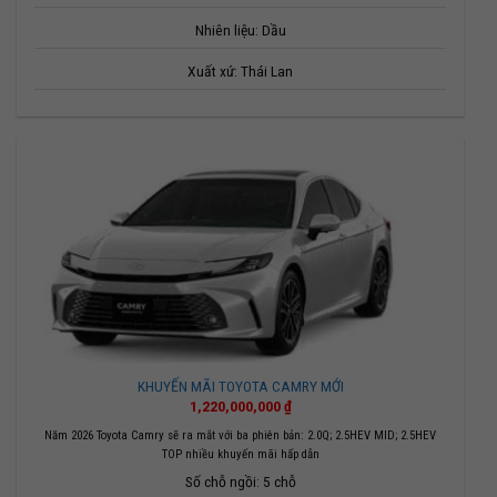
Nhiên liệu: Dầu
Xuất xứ: Thái Lan
KHUYẾN MÃI TOYOTA CAMRY MỚI
1,220,000,000
₫
Năm 2026 Toyota Camry sẽ ra mắt với ba phiên bản: 2.0Q; 2.5HEV MID; 2.5HEV
TOP nhiều khuyến mãi hấp dẫn
Số chỗ ngồi: 5 chỗ