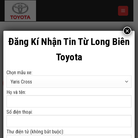
Skip
to
content
×
Đăng Kí Nhận Tin Từ Long Biên
SẢN PHẨM
,
TIN TỨC
TOYOTA RAIZE
Toyota
Chọn mẫu xe:
30
Th12
Họ và tên:
Số điện thoại:
Thư điện tử (không bắt buộc):