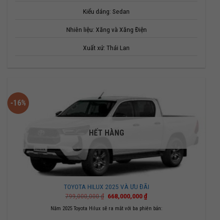
Kiểu dáng: Sedan
Nhiên liệu: Xăng và Xăng Điện
Xuất xứ: Thái Lan
-16%
HẾT HÀNG
TOYOTA HILUX 2025 VÀ ƯU ĐÃI
Giá
Giá
799,000,000
₫
668,000,000
₫
gốc
hiện
là:
tại
Năm 2025 Toyota Hilux sẽ ra mắt với ba phiên bản:
799,000,000 ₫.
là: