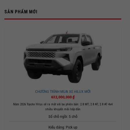
SẢN PHẨM MỚI
CHƯƠNG TRÌNH MUA XE HILUX MỚI
632,000,000
₫
Năm 2026 Toyota Hilux sẽ ra mắt với ba phiên bản: 2.8 MT; 2.8 AT; 2.8 AT 4x4
nhiều khuyến mãi hấp dẫn
Số chỗ ngồi: 5 chỗ
Kiểu dáng: Pick up