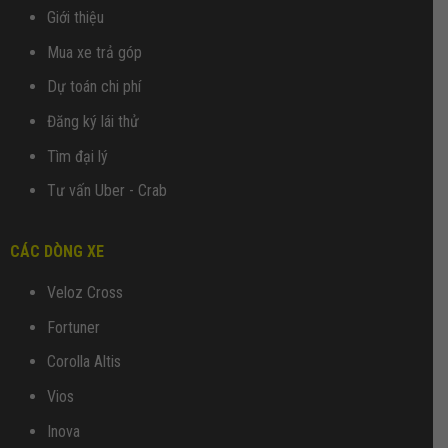
Giới thiệu
Mua xe trả góp
Dự toán chi phí
Đăng ký lái thử
Tìm đại lý
Tư vấn Uber - Crab
CÁC DÒNG XE
Veloz Cross
Fortuner
Corolla Altis
Vios
Inova