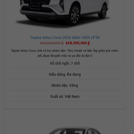
Toyota Veloz Cross 2026 Giảm 100% LPTB
Giá
Giá
658,000,000
₫
638,000,000
₫
gốc
hiện
là:
tại
Toyota Veloz Cross mới có hai phiên bản: Tiêu chuẩn và bản Top, giảm giá niêm
658,000,000 ₫.
là:
yết, được khuyến mãi và ưu đãi từ đại lí
638,000,000 ₫.
Số chỗ ngồi: 7 chỗ
Kiểu dáng: Đa dụng
Nhiên liệu: Xăng
Xuất xứ: Việt Nam