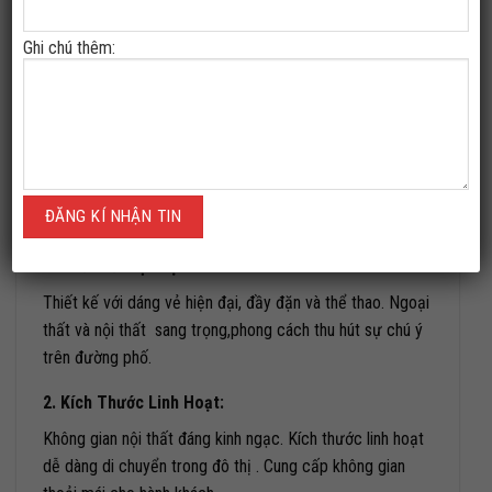
Ghi chú thêm:
Toyota Raize
mẫu xe sang trọng đẳng cấp .Kiểu
dáng SUV, xăng,5 chỗ .Đây là mẫu xe hiện đại trên thị
trường VIỆT NAM.
TOYOTA RAIZE CÓ GÌ ĐẶC BIỆT !
1.Thiết Kế Hiện Đại:
Thiết kế với dáng vẻ hiện đại, đầy đặn và thể thao. Ngoại
thất và nội thất sang trọng,phong cách thu hút sự chú ý
trên đường phố.
2. Kích Thước Linh Hoạt:
Không gian nội thất đáng kinh ngạc. Kích thước linh hoạt
dễ dàng di chuyển trong đô thị . Cung cấp không gian