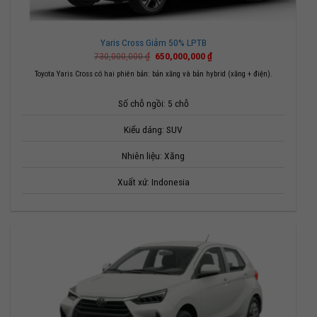
Yaris Cross Giảm 50% LPTB
Giá
Giá
730,000,000
₫
650,000,000
₫
gốc
hiện
là:
tại
Toyota Yaris Cross có hai phiên bản: bản xăng và bản hybrid (xăng + điện).
730,000,000 ₫.
là:
650,000,000 ₫.
Số chỗ ngồi: 5 chỗ
Kiểu dáng: SUV
Nhiên liệu: Xăng
Xuất xứ: Indonesia