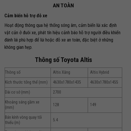
AN TOÀN
Cảm biến hỗ trợ đỗ xe
Hoạt động thông qua hệ thống sóng âm, cảm biến lùi xác định
vật cản ở đuôi xe, phát tín hiệu cảnh báo hỗ trợ người điều khiển
đánh lái phù hợp để lùi hoặc đỗ xe an toàn, đặc biệt ở những
không gian hẹp.
Thông số Toyota Altis
Thông số
Altis Xăng
Altis Hybrid
Kích thước tổng thể (mm)
4630x1780x1435
4630x1780x1455
Dài cơ sở (mm)
2700
Khoảng sáng gầm xe
128
149
(mm)
Bán kính vòng quay tối
5.4
thiểu (m)