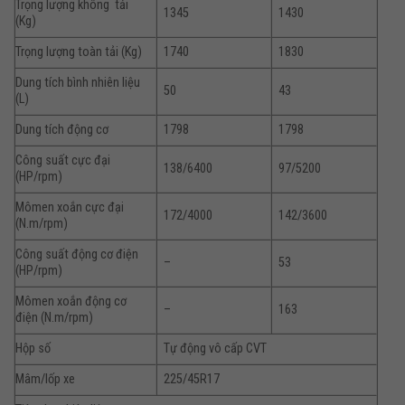
Trọng lượng không tải
1345
1430
(Kg)
Trọng lượng toàn tải (Kg)
1740
1830
Dung tích bình nhiên liệu
50
43
(L)
Dung tích động cơ
1798
1798
Công suất cực đại
138/6400
97/5200
(HP/rpm)
Mômen xoắn cực đại
172/4000
142/3600
(N.m/rpm)
Công suất động cơ điện
–
53
(HP/rpm)
Mômen xoắn động cơ
–
163
điện (N.m/rpm)
Hộp số
Tự động vô cấp CVT
Mâm/lốp xe
225/45R17