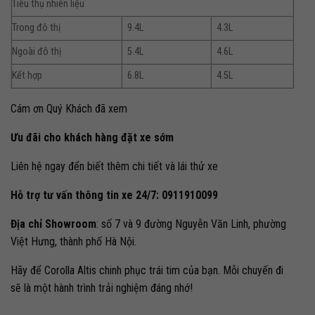
Tiêu thụ nhiên liệu
Trong đô thị
9.4L
4.3L
Ngoài đô thị
5.4L
4.6L
Kết hợp
6.8L
4.5L
Cám ơn Quý Khách đã xem
Ưu đãi cho khách hàng đặt xe sớm
Liên hệ ngay đển biết thêm chi tiết và lái thử xe
Hỗ trợ tư vấn thông tin xe 24/7: 0911910099
Địa chỉ Showroom
: số 7 và 9 đường Nguyễn Văn Linh, phường
Việt Hưng, thành phố Hà Nội.
Hãy để Corolla Altis chinh phục trái tim của bạn. Mỗi chuyến đi
sẽ là một hành trình trải nghiệm đáng nhớ!