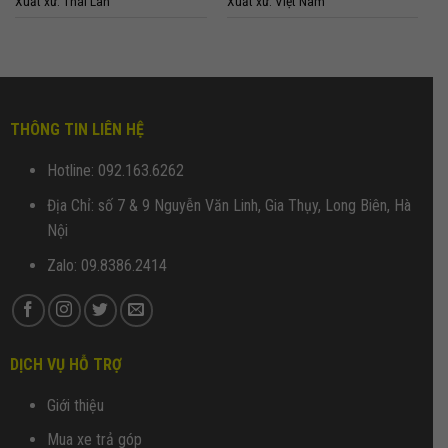
Xuất xứ: Thái Lan
Xuất xứ: Việt Nam
THÔNG TIN LIÊN HỆ
Hotline: 092.163.6262
Địa Chỉ: số 7 & 9 Nguyễn Văn Linh, Gia Thụy, Long Biên, Hà
Nội
Zalo: 09.8386.2414
DỊCH VỤ HỖ TRỢ
Giới thiệu
Mua xe trả góp