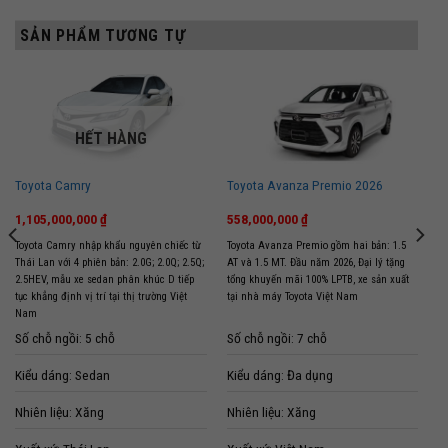
SẢN PHẨM TƯƠNG TỰ
HẾT HÀNG
Toyota Camry
Toyota Avanza Premio 2026
1,105,000,000
₫
558,000,000
₫
Toyota Camry nhập khẩu nguyên chiếc từ
Toyota Avanza Premio gồm hai bản: 1.5
Thái Lan với 4 phiên bản: 2.0G; 2.0Q; 2.5Q;
AT và 1.5 MT. Đầu năm 2026, Đại lý tặng
2.5HEV, mẫu xe sedan phân khúc D tiếp
tổng khuyến mãi 100% LPTB, xe sản xuất
tục khẳng định vị trí tại thị trường Việt
tại nhà máy Toyota Việt Nam
Nam
Số chỗ ngồi: 5 chỗ
Số chỗ ngồi: 7 chỗ
Kiểu dáng: Sedan
Kiểu dáng: Đa dụng
Nhiên liệu: Xăng
Nhiên liệu: Xăng