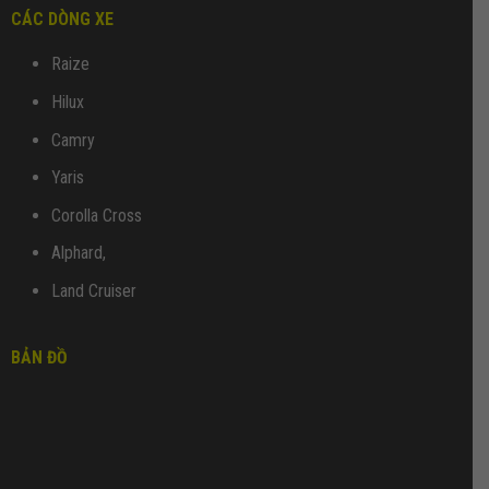
CÁC DÒNG XE
Raize
Hilux
Camry
Yaris
Corolla Cross
Alphard,
Land Cruiser
BẢN ĐỒ