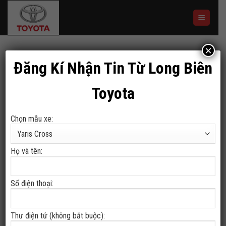
Skip
to
content
×
Đăng Kí Nhận Tin Từ Long Biên
Toyota
Chọn mẫu xe:
Họ và tên:
TRANG CHỦ
/
COROLLA ALTIS
Số điện thoại:
Corolla Altis
Thư điện tử (không bắt buộc):
725,000,000
₫