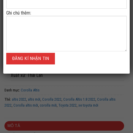
Toyota Corolla Altis ra mắt năm 2025 sẽ có hai phiên bản: 1.8V
Ghi chú thêm:
và 1.8HEV với sự thay đổi về nội thất, ngoại thất sẽ chinh phục
được sự hài lòng và trái tim của Quý khách hàng
Số chỗ ngồi: 5 chỗ
Kiểu dáng: Sedan
Nhiên liệu: N/A
Xuất xứ: Thái Lan
Danh mục:
Corolla Altis
Thẻ:
altis 2022
,
altis mới
,
Corolla 2022
,
Corolla Altis 1.8 2022
,
Corolla altis
2022
,
Corolla altis mới
,
corolla mới
,
Toyota 2022
,
xe toyota mới
MÔ TẢ