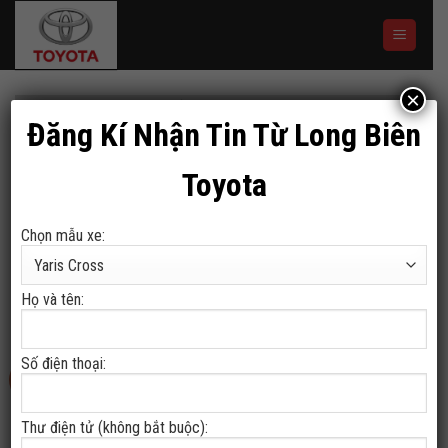
Skip
to
content
×
TRANG CHỦ
/
COROLLA CROSS
Đăng Kí Nhận Tin Từ Long Biên
LỌC
Toyota
Chọn mẫu xe:
Toyota Corolla Cross 1.8 nhập khẩu nguyên chiếc từ Thái Lan
Họ và tên:
Số điện thoại:
-5%
Thư điện tử (không bắt buộc):
Toyota Corolla Cross 2026