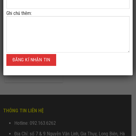
Toyota Avanza Premio gồm hai
bản: 1.5 AT và 1.5 MT. Đầu năm
Ghi chú thêm:
2026, Đại lý tặng tổng khuyến mãi
100% LPTB, xe sản xuất tại nhà
máy Toyota Việt Nam
Số chỗ ngồi: 7 chỗ
Kiểu dáng: Đa dụng
Nhiên liệu: Xăng
Xuất xứ: Việt Nam
THÔNG TIN LIÊN HỆ
Hotline: 092.163.6262
Địa Chỉ: số 7 & 9 Nguyễn Văn Linh, Gia Thụy, Long Biên, Hà