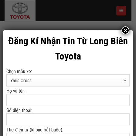
Skip
to
content
×
TRANG CHỦ
/
SẢN PHẨM ĐƯỢC GẮN THẺ “AVANZA
Đăng Kí Nhận Tin Từ Long Biên
PREMIO”
Toyota
LỌC
Chọn mẫu xe:
Họ và tên:
Số điện thoại:
Toyota Avanza Premio 2026
Thư điện tử (không bắt buộc):
558,000,000
₫